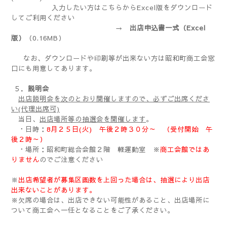
入力したい方はこちらからExcel版をダウンロード
してご利用ください
→
出店申込書一式（Excel
版）
（0.16MB）
なお、ダウンロードや印刷等が出来ない方は昭和町商工会窓
口にも用意してあります。
５．
説明会
出店説明会を次のとおり開催しますので、必ずご出席くださ
い(代理出席可)
当日、
出店場所等の抽選会を開催します
。
・日時：
8月２５日(火) 午後２時３０分～ （受付開始 午
後２時～）
・場所：昭和町総合会館２階 軽運動室 ※
商工会館ではあ
りません
のでご注意ください
※
出店希望者が募集区画数を上回った場合は、抽選により出店
出来ないことがあります。
※欠席の場合は、出店できない可能性があること、出店場所に
ついて商工会へ一任となることをご了承ください。