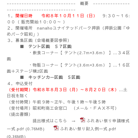
---------------------------- 概要 ---------------
----------------------------
１．
開催日時
令和８年１０月１１日（日）
９:３０～１６:
００（ 販売開始１０:００～ ）
２．開催場所 nanahoユナイテッドパーク押原（押原公園「
ゆ
めパーク昭和」）
３．募集区画（会場概要図参照）
■ テント区画 ５７区画
・飲食コーナー【 テント(2.7ｍ×3.6ｍ） 】…３４区
画
・物販コーナー【 テント(3.6ｍ×3.6ｍ） 】…１６区
画＋ステージ横2区画
■ キッチンカー区画 ５区画
４．申込受付
（受付期間）令和８年８月３日（月）～８月２０日（木）
…土
日祝を除く
（受付時間）午前９時～正午、午後１時～午後５時
（受付場所）昭和町商工会窓口 （メール・ＦＡＸ不可）
（提出書類）
提出様式はこちら →
ふれあい祭り申請様式
一式.pdf
(0.76MB)
ふれあい祭り記入例一式.pdf
(0.36MB)