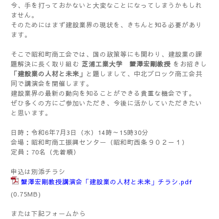
今、手を打っておかないと大変なことになってしまうかもしれ
ません。
そのためにはまず建設業界の現状を、きちんと知る必要があり
ます。
そこで昭和町商工会では、国の政策等にも関わり、建設業の課
題解決に長く取り組む
芝浦工業大学 蟹澤宏剛教授
をお招きし
「建設業の人材と未来」
と題しまして、中北ブロック商工会共
同で講演会を開催します。
建設業界の最新の動向を知ることができる貴重な機会です。
ぜひ多くの方にご参加いただき、今後に活かしていただきたい
と思います。
日時：令和6年7月3日（水）14時～15時30分
会場：昭和町商工振興センター（昭和町西条９０２－１）
定員：70名（先着順）
申込は別添チラシ
蟹澤宏剛教授講演会「建設業の人材と未来」チラシ.pdf
(0.75MB)
または下記フォームから