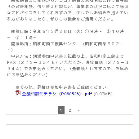
新規融資のご相談から、コロナ融資の返済開始に伴う資金繰
りの改善相談、借り替え相談など、事業者の状況に応じて適切
なアドバイスをしてくれますので、少しでもお悩みを抱えてい
る方がおりましたら、ぜひこの機会をご活用ください。
開催日時：令和６年５月２８日（火）①９時～ ②１０時
～ ③１１時～
開催場所：昭和町商工振興センター（昭和町西条９０２－
１）
申込方法：別添参加申込書に記載の上、昭和町商工会まで
FAX（２７５－３３４６）いただくか、直接電話（２７５－３
３４４）でお申込みください。（先着順としますので、お早め
にお申込みください）
※その他、詳細は参加申込書をご確認ください。
金融相談会チラシ（R060528）.pdf
(0.97MB)
1
2
»