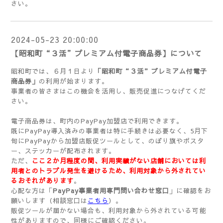
さい。
2024-05-23 20:00:00
【昭和町“３活”プレミアム付電子商品券】について
昭和町では、６月１日より
「昭和町“３活”プレミアム付電子
商品券」
の利用が始まります。
事業者の皆さまはこの機会を活用し、販売促進につなげてくだ
さい。
電子商品券は、町内のPayPay加盟店で利用できます。
既にPayPay導入済みの事業者は特に手続きは必要なく、5月下
旬にPayPayから加盟店販促ツールとして、のぼり旗やポスタ
ー、ステッカーが配布されます。
ただ、
ここ２か月程度の間、利用実績がない店舗においては利
用者とのトラブル発生を避けるため、利用対象から外されてい
るおそれがあります
。
心配な方は「
PayPay事業者用専門問い合わせ窓口
」に確認をお
願いします（相談窓口は
こちら
）。
販促ツールが届かない場合も、利用対象から外されている可能
性がありますので、同様にご確認ください。