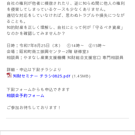
自社の権利が他者に模倣されたり、逆に知らぬ間に他人の権利
を侵害してしまっている
ケースも少なくありません。
適切な対応をしていなければ、思わぬトラブルや損失につなが
ることも。
知的財産を正しく理解し、
自社にとって何が「守るべき資産」
なのかを確認してみませんか？
日時：令和7年8月25日（木） ①14時～ ②15時～
会場：昭和町商工振興センター2階 研修室3
相談員：
やまなし産業支援機構
知財総合支援窓口 専門相談員
詳細・申込は下記チラシより
知財セミナー チラシ0825.pdf
(1.45MB)
下記フォームからも申込できます
相談会予約フォーム
ご参加お待ちしております！