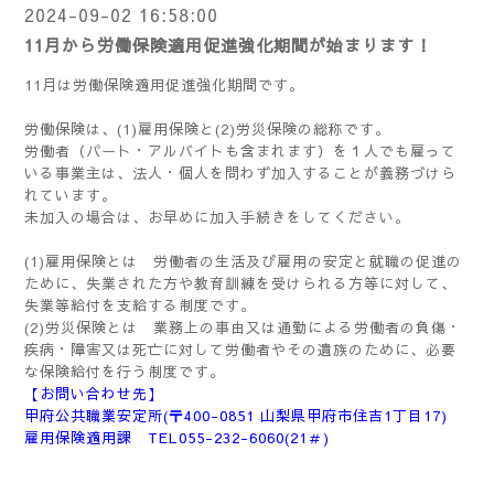
2024-09-02 16:58:00
11月から労働保険適用促進強化期間が始まります！
11月は労働保険適用促進強化期間です。
労働保険は、(1)雇用保険と(2)労災保険の総称です。
労働者（パート・アルバイトも含まれます）を１人でも雇って
いる事業主は、法人・個人を問わず加入することが義務づけら
れています。
未加入の場合は、お早めに加入手続きをしてください。
(1)雇用保険とは 労働者の生活及び雇用の安定と就職の促進の
ために、失業された方や教育訓練を受けられる方等に対して、
失業等給付を支給する制度です。
(2)労災保険とは 業務上の事由又は通勤による労働者の負傷・
疾病・障害又は死亡に対して労働者やその遺族のために、必要
な保険給付を行う制度です。
【お問い合わせ先】
甲府公共職業安定所(〒400-0851 山梨県甲府市住吉1丁目17)
雇用保険適用課 TEL055-232-6060(21＃)