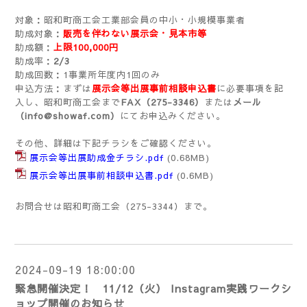
対象：昭和町商工会工業部会員の中小・小規模事業者
助成対象：
販売を伴わない展示会・見本市等
助成額：
上限100,000円
助成率：
2/3
助成回数：1事業所年度内1回のみ
申込方法：まずは
展示会等出展事前相談申込書
に必要事項を記
入し、昭和町商工会まで
FAX（275-3346）
または
メール
（info@showaf.com）
にてお申込みください。
その他、詳細は下記チラシをご確認ください。
展示会等出展助成金チラシ.pdf
(0.68MB)
展示会等出展事前相談申込書.pdf
(0.6MB)
お問合せは昭和町商工会（275-3344）まで。
2024-09-19 18:00:00
緊急開催決定！ 11/12（火） Instagram実践ワークシ
ョップ開催のお知らせ