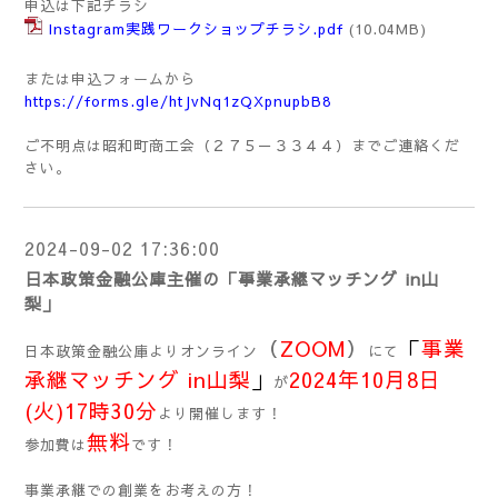
申込は下記チラシ
Instagram実践ワークショップチラシ.pdf
(10.04MB)
または申込フォームから
https://forms.gle/htJvNq1zQXpnupbB8
ご不明点は昭和町商工会（２７５－３３４４）までご連絡くだ
さい。
2024-09-02 17:36:00
日本政策金融公庫主催の「事業承継マッチング in山
梨」
（
ZOOM
）
「
事業
日本政策金融公庫よりオンライン
にて
承継マッチング in山梨
」
2024年10月8日
が
(火)17時30分
より開催します！
無料
参加費は
です！
事業承継での創業をお考えの方！