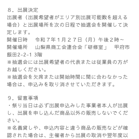
８．出展決定
出展者（出展希望者がエリア別出展可能数を超える
場合）と出展場所を次の日程で抽選会を開催して決
定します。
開催日時 令和７年１月２７日（月）午後２時～
開催場所 山梨県商工会連合会「研修室」 甲府市
飯田2-2-1 3階
※抽選会には出展希望者の代表または従業員の方が
お越しください。
※抽選会を欠席または開始時間に間に合わなかった
場合は、申込みを取り消させていただきます。
９．留意事項
・祭り当日は必ず出展申込みした事業者本人が出展
し、出展を申し込んだ商品以外の販売しないでくだ
さい。
※名義貸しや、申込内容と違う商品の販売などが確
認された場合は、主催者から出展の取消や翌年度以