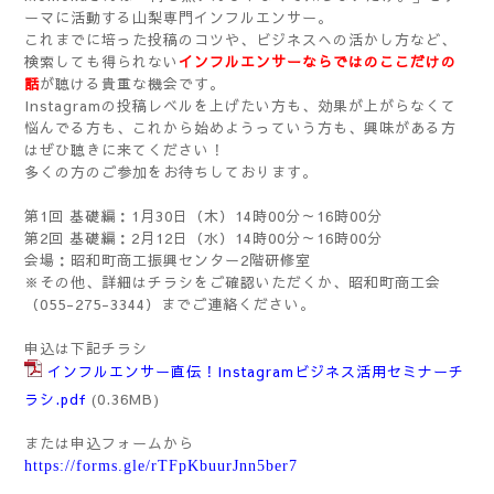
ーマに活動する山梨専門インフルエンサー。
これまでに培った投稿のコツや、ビジネスへの活かし方など、
検索しても得られない
インフルエンサーならではのここだけの
話
が聴ける貴重な機会です。
Instagramの投稿レベルを上げたい方も、効果が上がらなくて
悩んでる方も、これから始めようっていう方も、興味がある方
はぜひ聴きに来てください！
多くの方のご参加をお待ちしております。
第1回 基礎編：1月30日（木）14時00分～16時00分
第2回 基礎編：2月12日（水）14時00分～16時00分
会場：昭和町商工振興センター2階研修室
※その他、詳細はチラシをご確認いただくか、昭和町商工会
（055-275-3344）までご連絡ください。
申込は下記チラシ
インフルエンサー直伝！Instagramビジネス活用セミナーチ
ラシ.pdf
(0.36MB)
または申込フォームから
https://forms.gle/rTFpKbuurJnn5ber7