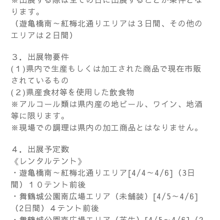
ります。
（遊亀橋南～紅梅北通りエリアは３日間、その他の
エリアは２日間）
３．出展物要件
(１)県内で生産もしくは加工された商品で現在市販
されているもの
(２)県産食材等を使用した飲食物
※アルコール類は県内産の地ビール、ワイン、地酒
等に限ります。
※現場での調理は県内の加工商品とはなりません。
４．出展予定数
《レンタルテント》
・遊亀橋南～紅梅北通りエリア[4/4～4/6]（3日
間）１０テント前後
・舞鶴城公園南広場エリア（未舗装）[4/5～4/6]
（2日間）４テント前後
・舞鶴城公園南広場エリア（芝生）[4/5～4/6]（2