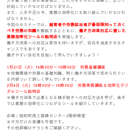
人を雇う側である事業者は、これらをきちんと理解し、正しく
対処していかなければなりません。
また、人手不足の今、業務の効率化にも取り組んでいかなけれ
ばなりません。
今回のセミナーでは、
経営者や労務担当者が最低限知っておく
べき労務の知識
を解説するとともに、
働き方改革対応に適した
業務効率化ツールの説明会
を実施します。
働き方改革への対応は苦労も伴いますが、会社を成長させるチ
ャンスでもあります。
働きやすい会社を目指して学んでいきましょう！
1月21日（火）14時30分～16時30分 労務基礎講座
※労働環境や労務の基礎知識、特に働き方改革で求められてい
る内容ついて詳しく学んでいきます。
2月4日（火）14時30分～16時30分 労務実践講座＆効率化デジ
タルツール説明会
※働き方改革で必要となる諸手続きへの対応方法を学び、後半
では業務の効率化につながるツールを紹介していきます。
会場：昭和町商工振興センター2階研修室
※片方だけの受講も可能です。
その他詳細はチラシをご確認ください。