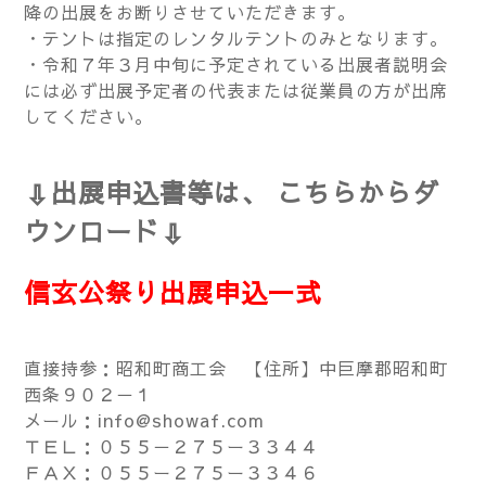
降の出展をお断りさせていただきます。
・テントは指定のレンタルテントのみとなります。
・令和７年３月中旬に予定されている出展者説明会
には必ず出展予定者の代表または従業員の方が出席
してください。
⇩出展申込書等は、 こちらからダ
ウンロード⇩
信玄公祭り出展申込一式
直接持参：昭和町商工会 【
住所】中巨摩郡昭和町
西条９０２－１
メール：
info@showaf.com
ＴＥＬ：０５５－２７５ー３３４４
ＦＡＸ：０５５ー
２７５ー３３４６