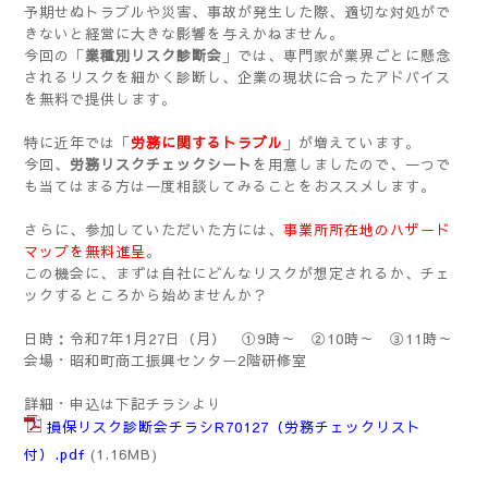
予期せぬトラブルや災害、事故が発生した際、適切な対処がで
きないと経営に大きな影響を与えかねません。
今回の「
業種別リスク診断会
」では、専門家が業界ごとに懸念
されるリスクを細かく診断し、企業の現状に合ったアドバイス
を無料で提供します。
特に近年では「
労務に関するトラブル
」が増えています。
今回、
労務リスクチェックシート
を用意しましたので、一つで
も当てはまる方は一度相談してみることをおススメします。
さらに、参加していただいた方には、
事業所所在地のハザード
マップを無料進呈
。
この機会に、まずは自社にどんなリスクが想定されるか、チェ
ックするところから始めませんか？
日時：令和7年1月27日（月） ①9時～ ②10時～ ③11時～
会場・昭和町商工振興センター2階研修室
詳細・申込は下記チラシより
損保リスク診断会チラシR70127（労務チェックリスト
付）.pdf
(1.16MB)