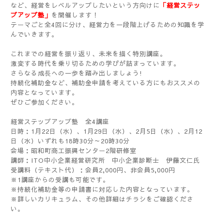
など、経営をレベルアップしたいという方向けに
「経営ステッ
プアップ塾」
を開催します！
テーマごと全4回に分け、経営力を一段階上げるための知識を学
んでいきます。
これまでの経営を振り返り、未来を描く特別講座。
激変する時代を乗り切るための学びが詰まっています。
さらなる成⾧への一歩を踏み出しましょう!
持続化補助金など、補助金申請を考えている方にもおススメの
内容となっています。
ぜひご参加ください。
経営ステップアップ塾 全4講座
日時：1月22日（水）、1月29日（水）、2月5日（水）、2月12
日（水）いずれも18時30分～20時30分
会場：昭和町商工振興センター2階研修室
講師：ITO中小企業経営研究所 中小企業診断士 伊藤文仁氏
受講料（テキスト代）：会員2,000円、非会員5,000円
※1講座からの受講も可能です。
※持続化補助金等の申請書に対応した内容となっています。
※詳しいカリキュラム、その他詳細はチラシをご確認くださ
い。