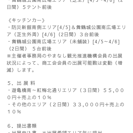
日間）５テント前後
《キッチンカー》
・防災新館南側エリア[4/5]＆舞鶴城公園南広場エリ
ア（芝生外周）[4/6]（2日間）３台前後
・舞鶴城公園南広場エリア（未舗装）[4/5～4/6]
（2日間） ５台前後
※主催者事務局のやまなし観光推進機構会員の出展
状況によって、商工会会員の出展可能数は変動（増
減）します。
５．出 展 料
・遊亀橋南～紅梅北通りエリア（３日間）５５,００
０円＋売上の１０％
・その他のエリア（２日間）３３,０００円＋売上の
１０％
６．提出書類
・出展申込書 ※出展希望エリア毎に提出