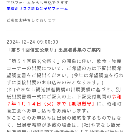
下記フォームからも申込できます
業種別リスク診断会予約フォーム
ご参加お待ちしております！
2024-12-24 09:00:00
「第５１回信玄公祭り」出展者募集のご案内
「第５１回信玄公祭り」の開催に伴い、飲食・物産
コーナーの出展について、ご希望の方は下記出展希
望調査書をご提出ください。(今年は希望調査を行わ
ずに直接出展のお申込みのみとなります。)
(社)やまなし観光推進機構の出展要領に基づき、別
紙出展書類一式にご記入の上、下記受付期間の
令和
７年１月１４日（火）まで【期限厳守】
に、昭和町
商工会へお申し込みをお願いします。
※こちらのお申込みは出展の確約をするものではな
く、出展者希望が多数の場合は、(社)やまなし観光
推進機構･山梨県商工会連合会による抽選会が行われ