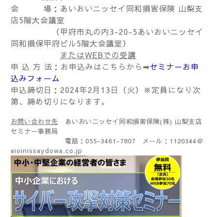
会 場：あいおいニッセイ同和損害保険 山梨支
店5階大会議室
（甲府市丸の内3-20-5あいおいニッセイ
同和損保甲府ビル5階大会議室）
またはWEBでの受講
申 込 方 法：お申込みはこちらから➡
セミナーお申
込みフォーム
申込締切日：2024年2月13日（火）※定員になり次
第、締め切りになります。
お問い合わせ先
あいおいニッセイ同和損害保険(株) 山梨支店
セミナー事務局
電話：055-3461-7807 メール：1120344＠
aioinissaydowa.co.jp