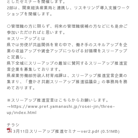
としたセミナーを開催します。
2部は、関東経済産業局と連携し、リスキリング導入支援ワーク
ショップを開催します。
○管理職の方に限らず、将来の管理職候補の方などにも是非ご
参加いただければと思います。
※スリーアップとは
県では労使が共益関係を育む中で、働き手のスキルアップを企
業の収益アップや賃金アップにつなげる好循環をスリーアップ
と定義し、
県下全域にスリーアップの趣旨に賛同するスリーアップ推進宣
言企業を募集しております。
県産業労働部労政人材育成課は、スリーアップ推進宣言企業の
集まり、「豊かさ共創スリーアップ推進協議会」の事務局を務
めております。
※スリーアップ推進宣言はこちらからお願いします。
→h
ttps://www.pref.yamanashi.jp/rosei-jin/three-
up/index.html
チラシ
3月11日スリーアップ推進セミナーver2.pdf
(0.51MB)