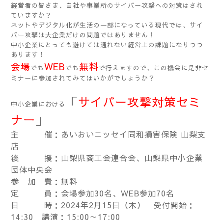
経営者の皆さま、自社や事業所のサイバー攻撃への対策はされ
ていますか？
ネットやデジタル化が生活の一部になっている現代では、サイ
バー攻撃は大企業だけの問題ではありません！
中小企業にとっても避けては通れない経営上の課題になりつつ
あります！
会場
WEB
無料
でも
でも
で行えますので、この機会に是非セ
ミナーに参加されてみてはいかがでしょうか？
「
サイバー攻撃対策セミ
中小企業における
ナー
」
主 催：あいおいニッセイ同和損害保険 山梨支
店
後 援：山梨県商工会連合会、山梨県中小企業
団体中央会
参 加 費：無料
定 員：会場参加30名、WEB参加70名
日 時：2024年2月15日（木） 受付開始：
14:30 講演：15:00～17:00