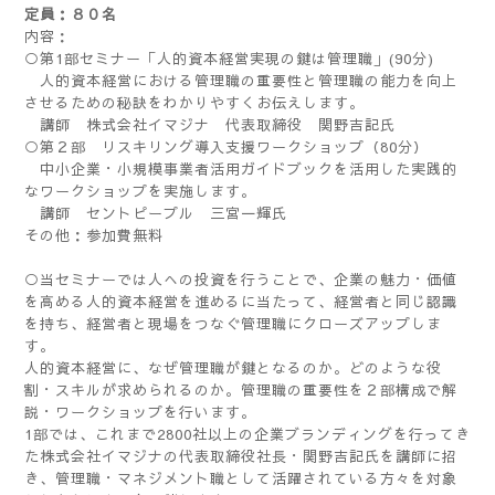
定員：８０名
内容：
○第1部セミナー「人的資本経営実現の鍵は管理職」(90分)
人的資本経営における管理職の重要性と管理職の能力を向上
させるための秘訣をわかりやすくお伝えします。
講師 株式会社イマジナ 代表取締役 関野吉記氏
○第２部 リスキリング導入支援ワークショップ（80分）
中小企業・小規模事業者活用ガイドブックを活用した実践的
なワークショップを実施します。
講師 セントピープル 三宮一輝氏
その他：参加費無料
○当セミナーでは人への投資を行うことで、企業の魅力・価値
を高める人的資本経営を進めるに当たって、経営者と同じ認識
を持ち、経営者と現場をつなぐ管理職にクローズアップしま
す。
人的資本経営に、なぜ管理職が鍵となるのか。どのような役
割・スキルが求められるのか。管理職の重要性を２部構成で解
説・ワークショップを行います。
1部では、これまで2800社以上の企業ブランディングを行ってき
た株式会社イマジナの代表取締役社長・関野吉記氏を講師に招
き、管理職・マネジメント職として活躍されている方々を対象