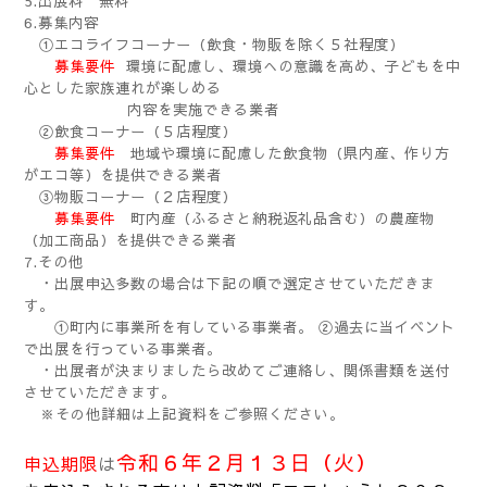
5.出展料 無料
6.募集内容
①エコライフコーナー（飲食・物販を除く５社程度）
募集要件
環境に配慮し、環境への意識を高め、子どもを中
心とした家族連れが楽しめる
内容を実施できる業者
②飲食コーナー（５店程度）
募集要件
地域や環境に配慮した飲食物（県内産、作り方
がエコ等）を提供できる業者
③物販コーナー（２店程度）
募集要件
町内産（ふるさと納税返礼品含む）の農産物
（加工商品）を提供できる業者
7.その他
・出展申込多数の場合は下記の順で選定させていただきま
す。
①町内に事業所を有している事業者。 ②過去に当イベント
で出展を行っている事業者。
・出展者が決まりましたら改めてご連絡し、関係書類を送付
させていただきます。
※その他詳細は上記資料をご参照ください。
令和６年２月１３日（火）
申込期限
は