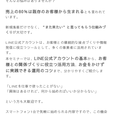
そんなお悩みはありませんか？
売上の80％は既存のお客様から生まれる
とも言われて
います。
新規集客だけでなく、
“また来たい”と思ってもらう仕組みづ
くり
が大切です。
LINE公式アカウントは、お客様との継続的な接点づくりや情報
発信に役立つツールとして、多くの事業者に活用されていま
す。
LINE公式アカウントの基本
お客
本セミナーでは、
から、
様との関係づくりに役立つ活用方法
お金をかけず
、
に実践できる運用のコツ
まで、分かりやすくご紹介しま
す。
「LINEを仕事で使ったことがない」
「興味はあるけれど、何から始めればいいか分からない」
という方も大歓迎です。
スマートフォン1台で気軽に始められる内容ですので、この機会