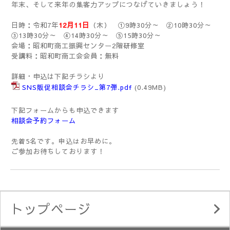
年末、そして来年の集客力アップにつなげていきましょう！
日時：令和7年
12月11日
（木） ①9時30分～ ②10時30分～
③13時30分～ ④14時30分～ ⑤15時30分～
会場：昭和町商工振興センター2階研修室
受講料：昭和町商工会会員：無料
詳細・申込は下記チラシより
SNS販促相談会チラシ_第7弾.pdf
(0.49MB)
下記フォームからも申込できます
相談会予約フォーム
先着5名です。申込はお早めに。
ご参加お待ちしております！
トップページ