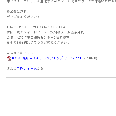
本セミナーでは、日々進化するAIをデモと簡単なワークで体感いただき
参加費は無料。
ぜひご参加ください！
日時：7月10日（木）14時～16時30分
講師：㈱チャイルドピース 筑間彰氏、渡邉奈月氏
会場：昭和町商工振興センター2階研修室
※その他詳細はチラシをご確認ください。
申込は下記チラシ
0710_最新生成AIワークショップ チラシ.pdf
(2.18MB)
または
申込フォーム
から