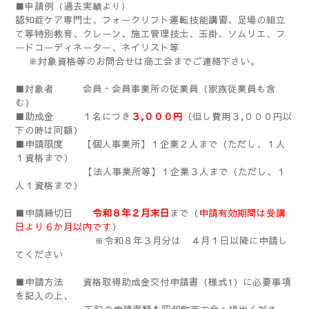
■申請例（過去実績より）
認知症ケア専門士、フォークリフト運転技能講習、足場の組立
て等特別教育、クレーン、施工管理技士、
玉掛、ソムリエ、フ
ードコーディネーター、ネイリスト等
※対象資格等のお問合せは商工会までご連絡下さい。
■対象者 会員・会員事業所の従業員（家族従業員も含
む）
■助成金 １名につき
３,０００円
（但し費用３,０００円以
下の時は同額）
■申請限度 【個人事業所】１企業２人まで（ただし、１人
１資格まで）
【法人事業所等】１企業３人まで（ただし、１
人１資格まで）
■
申請締切日
令和８年２月末日
まで（
申請有効期間は受講
日より６か月以内です
）
※令和８年３月分は ４月１日以降に申請し
てください
■
申請方法 資格取得助成金交付申請書（様式1）に必要事項
を記入の上、