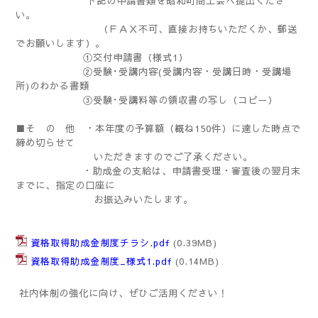
下記の
申請書類を昭和町商工会へ提出くださ
い。
（ＦＡＸ不可、直接お持ちいただくか、郵送
でお願いします）。
①交付申請書（様式1）
②受験･受講内容(受講内容・受講日時・受講場
所)のわかる書類
③受験･受講料等の領収書の写し（コピー）
■
そ の 他 ・本年度の予算額（概ね150件）に達した時点で
締め切らせて
いただき
ますのでご了承ください。
・助成金の支給は、申請書受理・審査後の翌月末
までに、指定の口座に
お振込みいたします。
資格取得助成金制度チラシ.pdf
(0.39MB)
資格取得助成金制度_様式1.pdf
(0.14MB)
社内体制の強化に向け、ぜひご活用ください！