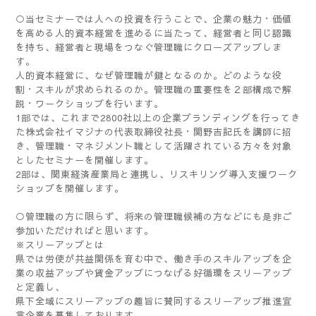
○当セミナーでは人への投資を行うことで、企業の魅力・価値
を高める人的資本経営を進めるに当たって、経営者と同じ認識
を持ち、経営者と現場をつなぐ管理職にクローズアップしま
す。
人的資本経営に、なぜ管理職が鍵となるのか。どのような役
割・スキルが求められるのか。管理職の重要性を２部構成で解
説・ワークショップを行います。
1部では、これまで2800社以上の企業ブランディングを行ってき
た株式会社イマジナの代表取締役社長・関野吉記氏を講師に招
き、管理職・マネジメント職として活躍されている方々を対象
としたセミナーを開催します。
2部は、関東経済産業局と連携し、リスキリング導入支援ワーク
ショップを開催します。
○管理職の方に限らず、将来の管理職候補の方などにも是非ご
参加いただければと思います。
※スリーアップとは
県では労使が共益関係を育む中で、働き手のスキルアップを企
業の収益アップや賃金アップにつなげる好循環をスリーアップ
と定義し、
県下全域にスリーアップの趣旨に賛同するスリーアップ推進宣
言企業を募集しております。