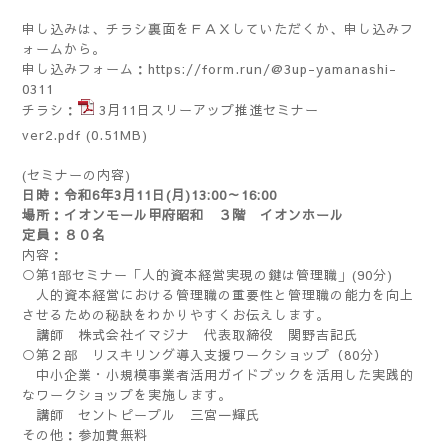
申し込みは、チラシ裏面をＦＡＸしていただくか、申し込みフ
ォームから。
申し込みフォーム：
https://form.run/@3up-yamanashi-
0311
チラシ：
3月11日スリーアップ推進セミナー
ver2.pdf
(0.51MB)
(セミナーの内容)
日時：令和6年3月11日(月)13:00～16:00
場所：イオンモール甲府昭和 ３階 イオンホール
定員：８０名
内容：
○第1部セミナー「人的資本経営実現の鍵は管理職」(90分)
人的資本経営における管理職の重要性と管理職の能力を向上
させるための秘訣をわかりやすくお伝えします。
講師 株式会社イマジナ 代表取締役 関野吉記氏
○第２部 リスキリング導入支援ワークショップ（80分）
中小企業・小規模事業者活用ガイドブックを活用した実践的
なワークショップを実施します。
講師 セントピープル 三宮一輝氏
その他：参加費無料