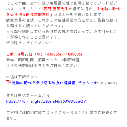
そこで今回、長年に渡り現場最前線で指導を続けるフードビジ
ネスコンサルタント
石田 義昭先生
を講師に招き、
「激動の時代
を乗り切る飲食店経営術」
セミナーを開催いたします。
飲食業界の現状、これからの店舗運営の方法など、最新の動向
を踏まえて語っていただきます。
日々試行錯誤している飲食店の皆さまにとって、必ず何かヒン
トが得られることと思います。
ぜひ聴きにきてください！
日時：4月23日（水）14時00分～16時00分
会場：昭和町商工振興センター2階研修室
※その他詳細はチラシをご確認ください。
申込は下記チラシ
激動の時代を乗り切る飲食店経営術_チラシ.pdf
(0.73MB)
または申込フォームから
https://forms.gle/ZtBnaNs353W356eQ7
ご不明点は昭和町商工会（２７５－３３４４）までご連絡くだ
さい。