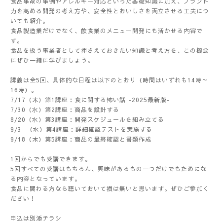
食品事故の事例やアレルギー対応といった基礎知識に加え、ブランド
力を高める開発の考え方や、安全性とおいしさを両立させる工夫につ
いても紹介。
食品製造業だけでなく、飲食業のメニュー開発にも活かせる内容で
す。
食品を扱う事業者として押さえておきたい知識と考え方を、この機会
にぜひ一緒に学びましょう。
講義は全5回、具体的な日程は以下のとおり（時間はいずれも14時～
16時）。
7/17（木）第1講座：食に関する怖い話 -2025最新版-
7/30（水）第2講座：商品を設計する
8/20（水）第3講座：開発スケジュールを組み立てる
9/3 （水）第4講座：詳細確認テストを実施する
9/18（木）第5講座：商品の最終確認と書類作成
1回からでも受講できます。
5回すべての受講はもちろん、興味があるもの一つだけでもためにな
る内容となっています。
食品に関わる方なら聴いておいて損は無いと思います。ぜひご参加く
ださい！
申込は別添チラシ