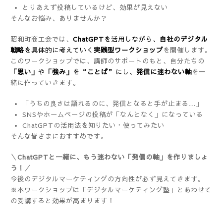
とりあえず投稿しているけど、効果が見えない
そんなお悩み、ありませんか？
昭和町商工会では、
ChatGPT
を活用しながら、
自社のデジタル
戦略
を具体的に考えていく
実践型ワークショップ
を開催します。
このワークショップでは、講師のサポートのもと、自分たちの
「思い」
や
「強み」
を
“ことば”
にし、
発信に迷わない軸
を一
緒に作っていきます。
「うちの良さは語れるのに、発信となると手が止まる…」
SNSやホームページの投稿が「なんとなく」になっている
ChatGPTの活用法を知りたい・使ってみたい
そんな皆さまにおすすめです。
＼
ChatGPTと一緒に、もう迷わない「発信の軸」を作りましょ
う！
／
今後のデジタルマーケティングの方向性が必ず見えてきます。
※本ワークショップは「デジタルマーケティング塾」とあわせて
の受講すると効果が高まります！