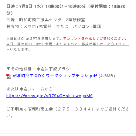
日時：7月9日（水）14時00分～16時30分（受付開始：13時30
分）
会場：昭和町商工振興センター2階研修室
持ち物：スマホ+充電器 または パソコン+電源
※当日はChatGPTを利用します。
アカウントを作成してご参加ください。
当日、講師が13:30から会場におりますので、作成が難しかった方はフォロ
ーいたします。
▼その他詳細・申込は下記チラシ
昭和町商工会DX ワークショップチラシ.pdf
(4.6MB)
または申込フォームから
https://forms.gle/sR7S4GHsh1cwvgxM9
ご不明点は昭和町商工会（２７５－３３４４）までご連絡くださ
い。