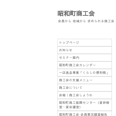
昭和町商工会
会員から 地域から 求められる商工会
トップページ
お知らせ
セミナー案内
昭和町商工会カレンダー
一店逸品事業「くらしの便利帳」
商工会の支援メニュー
商工会について
会報｜商工会しょうわ
昭和町商工振興センター（貸研修
室・貸会議室）
昭和町商工会 会員景況調査報告