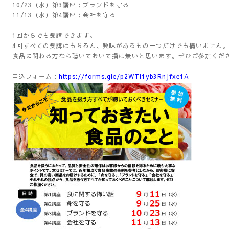
10/23（水）第3講座：ブランドを守る
11/13（水）第4講座：会社を守る
1回からでも受講できます。
4回すべての受講はもちろん、興味があるもの一つだけでも構いません。
食品に関わる方なら聴いておいて損は無いと思います。ぜひご参加くだ
申込フォーム：
https://forms.gle/p2WTi1yb3RnJfxe1A