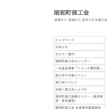
昭和町商工会
会員から 地域から 求められる商工会
トップページ
お知らせ
セミナー案内
昭和町商工会カレンダー
一店逸品事業「くらしの便利帳」
商工会の支援メニュー
商工会について
会報｜商工会しょうわ
昭和町商工振興センター（貸研修
室・貸会議室）
昭和町商工会 会員景況調査報告